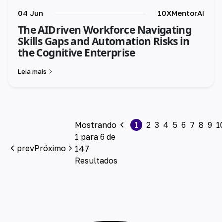
04 Jun
10XMentorAI
The AIDriven Workforce Navigating
Skills Gaps and Automation Risks in
the Cognitive Enterprise
Leia mais
Mostrando
1
2
3
4
5
6
7
8
9
1
1
para
6
de
prev
Próximo
147
Resultados