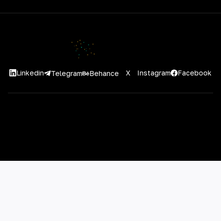
Linkedin
X
Instagram
Facebook
Telegram
Behance
2026 10xMentorAI. All images are for demo purposes.