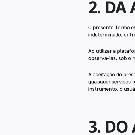
2. DA
O presente Termo es
indeterminado, entre
Ao utilizar a plata
observá-las, sob o r
A aceitação do prese
quaisquer serviços 
instrumento, o usuár
3. DO