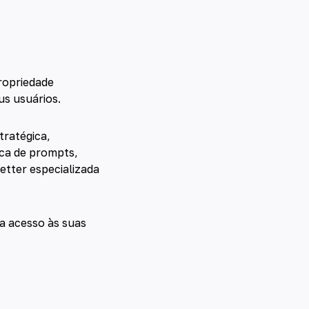
propriedade
us usuários.
tratégica,
eca de prompts,
tter especializada
ra acesso às suas