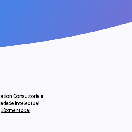
ation Consultoria e
iedade intelectual
a
10xmentor.ai