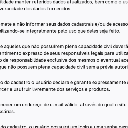
ilidade manter referidos dados atualizados, bem como o us
eracidade dos dados fornecidos.
mete a não informar seus dados cadastrais e/ou de acesso
ilizando-se integralmente pelo uso que deles seja feito.
e aqueles que não possuírem plena capacidade civil dever
ntimento expresso de seus responsáveis legais para utiliz
do de responsabilidade exclusiva dos mesmos o eventual a
que não possuem plena capacidade civil sem a prévia autor
ão do cadastro o usuário declara e garante expressamente
cer e usufruir livremente dos serviços e produtos.
necer um endereço de e-mail válido, através do qual o site 
sárias.
do cadastro, o usuário possuirá um login e uma senha pess