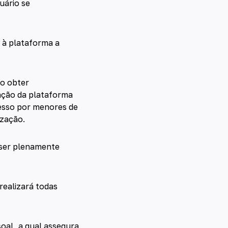
uário se
 à plataforma a
ão obter
ação da plataforma
cesso por menores de
ização.
 ser plenamente
realizará todas
oal, a qual assegura