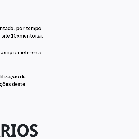
ontade, por tempo
 site
10xmentor.ai
.
e compromete-se a
ilização de
ições deste
ÁRIOS